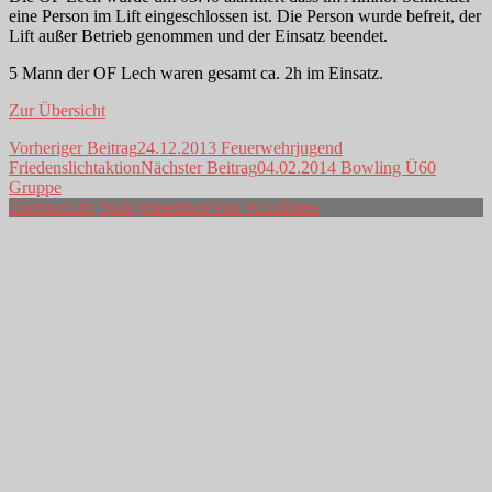
eine Person im Lift eingeschlossen ist. Die Person wurde befreit, der
Lift außer Betrieb genommen und der Einsatz beendet.
5 Mann der OF Lech waren gesamt ca. 2h im Einsatz.
Zur Übersicht
Beitragsnavigation
Vorheriger Beitrag
24.12.2013 Feuerwehrjugend
Friedenslichtaktion
Nächster Beitrag
04.02.2014 Bowling Ü60
Gruppe
Datenschutz
Stolz präsentiert von WordPress