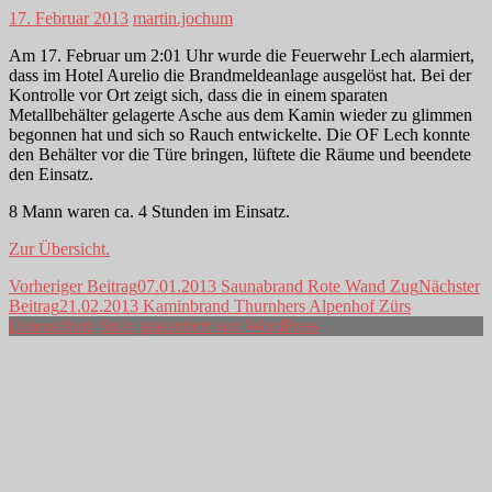
17. Februar 2013
martin.jochum
Am 17. Februar um 2:01 Uhr wurde die Feuerwehr Lech alarmiert,
dass im Hotel Aurelio die Brandmeldeanlage ausgelöst hat. Bei der
Kontrolle vor Ort zeigt sich, dass die in einem sparaten
Metallbehälter gelagerte Asche aus dem Kamin wieder zu glimmen
begonnen hat und sich so Rauch entwickelte. Die OF Lech konnte
den Behälter vor die Türe bringen, lüftete die Räume und beendete
den Einsatz.
8 Mann waren ca. 4 Stunden im Einsatz.
Zur Übersicht.
Beitragsnavigation
Vorheriger Beitrag
07.01.2013 Saunabrand Rote Wand Zug
Nächster
Beitrag
21.02.2013 Kaminbrand Thurnhers Alpenhof Zürs
Datenschutz
Stolz präsentiert von WordPress