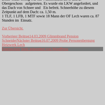
Obergeschoss aufgetreten. Es wurde ein LKW angefordert, und
das Dach von Schnee und Eis befreit. Schneehöhe zu diesem
Zeitpunkt auf dem Dach: ca. 1,50 m.
1 TLF, 1 LFB, 1 MTF sowie 18 Mann der OF Lech waren ca. 87
Stunden im Einsatz.
Zur Übersicht.
Beitragsnavigation
Vorheriger Beitrag
14.03.2009 Glimmbrand Pension
Schneider
Nächster Beitrag
16.07.2009 Probe Personenbergung
Heizwerk Lech
Datenschutz
Stolz präsentiert von WordPress