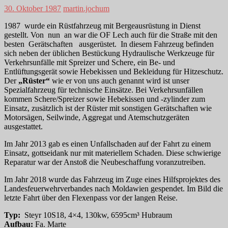
30. Oktober 1987
martin.jochum
1987 wurde ein Rüstfahrzeug mit Bergeausrüstung in Dienst
gestellt. Von nun an war die OF Lech auch für die Straße mit den
besten Gerätschaften ausgerüstet. In diesem Fahrzeug befinden
sich neben der üblichen Bestückung Hydraulische Werkzeuge für
Verkehrsunfälle mit Spreizer und Schere, ein Be- und
Entlüftungsgerät sowie Hebekissen und Bekleidung für Hitzeschutz.
Der
„Rüster“
wie er von uns auch genannt wird ist unser
Spezialfahrzeug für technische Einsätze. Bei Verkehrsunfällen
kommen Schere/Spreizer sowie Hebekissen und -zylinder zum
Einsatz, zusätzlich ist der Rüster mit sonstigen Gerätschaften wie
Motorsägen, Seilwinde, Aggregat und Atemschutzgeräten
ausgestattet.
Im Jahr 2013 gab es einen Unfallschaden auf der Fahrt zu einem
Einsatz, gottseidank nur mit materiellem Schaden. Diese schwierige
Reparatur war der Anstoß die Neubeschaffung voranzutreiben.
Im Jahr 2018 wurde das Fahrzeug im Zuge eines Hilfsprojektes des
Landesfeuerwehrverbandes nach Moldawien gespendet. Im Bild die
letzte Fahrt über den Flexenpass vor der langen Reise.
Typ:
Steyr 10S18, 4×4, 130kw, 6595cm³ Hubraum
Aufbau:
Fa. Marte