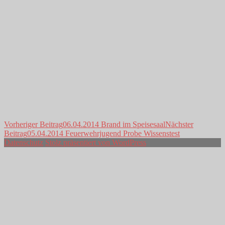
Beitragsnavigation
Vorheriger Beitrag
06.04.2014 Brand im Speisesaal
Nächster
Beitrag
05.04.2014 Feuerwehrjugend Probe Wissenstest
Datenschutz
Stolz präsentiert von WordPress