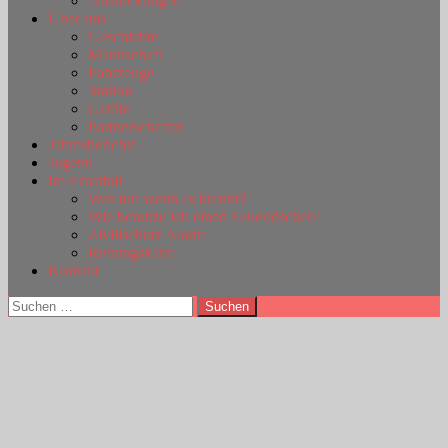
Ausrückungen
Über uns
Geschichte
Mannschaft
Fahrzeuge
Station
Geräte
Partnerschaften
Jahresberichte
Jugend
Im Ernstfall
Was tun wenn es brennt?
Wie benutze ich einen Feuerlöscher?
Zivilischutz Alarm
Rettungskarte
Kontakt
Suchen
nach: